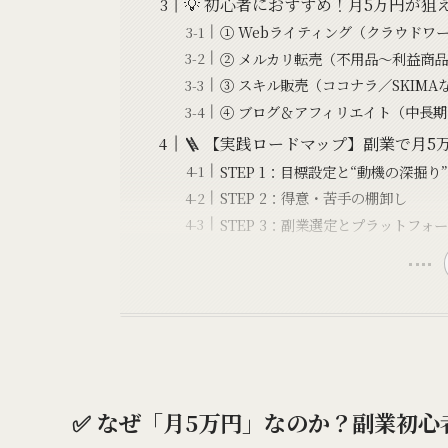
💡 初心者におすすめ！月5万円が狙
① Webライティング（クラウドワ
② メルカリ転売（不用品〜利益商
③ スキル販売（ココナラ／SKIMA
④ ブログ＆アフィリエイト（中長
🪜 【実践ロードマップ】副業で月5
STEP 1：目標設定と“動機の深掘り
STEP 2：得意・苦手の棚卸し
STEP 3：副業選定とプラットフォ
✅ なぜ「月5万円」なのか？副業初