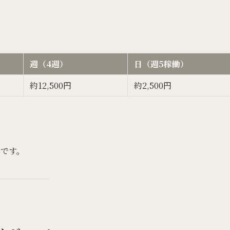
週（4週）
日（週5稼働）
約12,500円
約2,500円
んです。