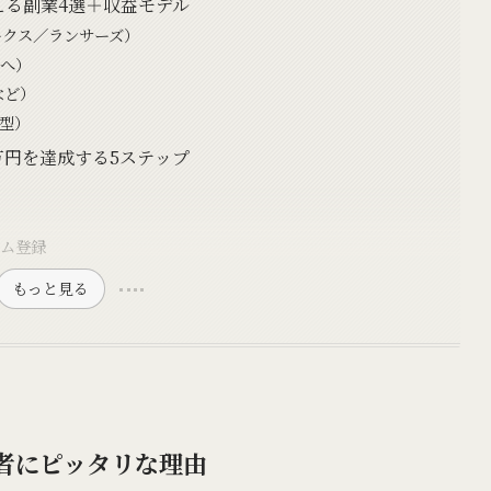
える副業4選＋収益モデル
ークス／ランサーズ）
品へ）
など）
期型）
万円を達成する5ステップ
”
ーム登録
もっと見る
心者にピッタリな理由