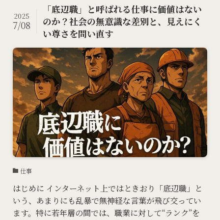
「底辺職」と呼ばれる仕事に価値はない
2025
のか？社会の無意識な差別と、見えにく
7/08
い尊さを問い直す
仕事
はじめに インターネット上ではときおり「底辺職」と
いう、あまりにも乱暴で無神経な言葉が飛び交ってい
ます。特に若年層の間では、職業に対して“ランク”を