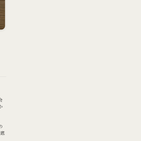
会
か
、
の
徹底