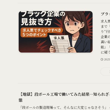
ブラ
求人
まで
り“
企業
高い給
能」
に疑う
202
【地獄】段ボール工場で働いてみた結果…知られざ
態
「段ボールの製造現場って、そんなに大変じゃなさそう」 