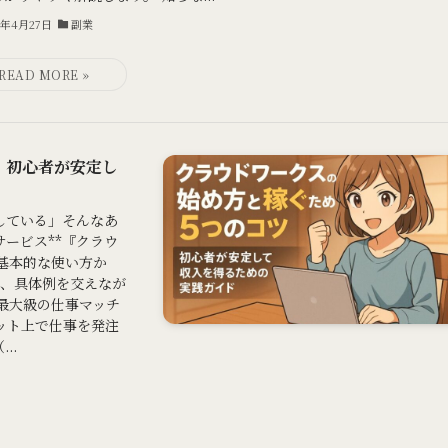
5年4月27日
副業
｜初心者が安定し
している」そんなあ
ービス**『クラウ
の基本的な使い方か
を、具体例を交えなが
最大級の仕事マッチ
ット上で仕事を発注
..