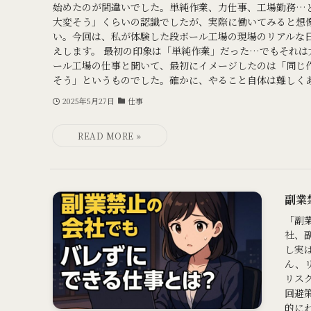
始めたのが間違いでした。単純作業、力仕事、工場勤務…
大変そう」くらいの認識でしたが、実際に働いてみると想像
い。今回は、私が体験した段ボール工場の現場のリアルな
えします。 最初の印象は「単純作業」だった…でもそれは
ール工場の仕事と聞いて、最初にイメージしたのは「同じ
そう」というものでした。確かに、やること自体は難しくあり
2025年5月27日
仕事
副業
「副
社、
し実
ん、
リス
回避
的にわ