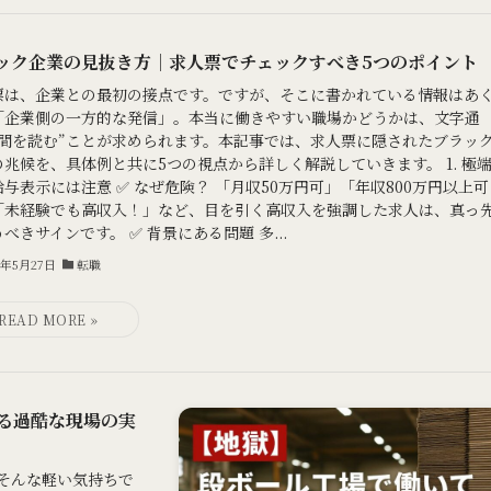
ック企業の見抜き方｜求人票でチェックすべき5つのポイント
票は、企業との最初の接点です。ですが、そこに書かれている情報はあ
「企業側の一方的な発信」。本当に働きやすい職場かどうかは、文字通
行間を読む”ことが求められます。本記事では、求人票に隠されたブラッ
の兆候を、具体例と共に5つの視点から詳しく解説していきます。 1. 極
与表示には注意 ✅ なぜ危険？ 「月収50万円可」「年収800万円以上可
「未経験でも高収入！」など、目を引く高収入を強調した求人は、真っ
べきサインです。 ✅ 背景にある問題 多...
5年5月27日
転職
る過酷な現場の実
そんな軽い気持ちで