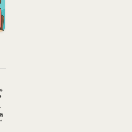
を
来
く
イ
販
辞