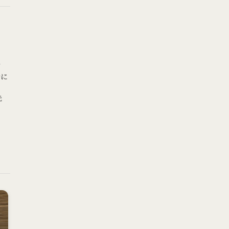
く
ク
端に
先