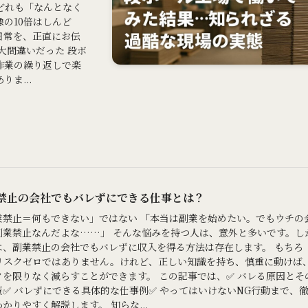
どれも「なんとなく
の10倍はしんど
日常を、正直にお伝
大間違いだった 段ボ
作業の繰り返しで楽
ま...
禁止の会社でもバレずにできる仕事とは？
業禁止＝何もできない」ではない 「本当は副業を始めたい。でもウチの
副業禁止なんだよな……」 そんな悩みを持つ人は、意外と多いです。し
は、副業禁止の会社でもバレずに収入を得る方法は存在します。 もちろ
リスクゼロではありません。けれど、正しい知識を持ち、慎重に動けば
クを限りなく減らすことができます。 この記事では、✅ バレる原因とそ
策✅ バレずにできる具体的な仕事例✅ やってはいけないNG行動まで、
かりやすく解説します。 知らな...