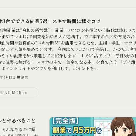
ホ1台でできる副業5選｜スキマ時間に稼ぐコツ
ホ1台副業は“令和の新常識”！ 副業＝パソコン必須という時代は終わり
いまやスマホ1台で副業を始める人が急増中。特に本業の合間や育児の合
通勤時間や就寝前の“スキマ時間”を活用できるため、主婦・学生・サラ
ン問わず人気を集めています。 今回はスマホだけで完結し、かつ初心者
めやすい副業を5つ厳選してご紹介します！ 1. ポイ活アプリ｜毎日5分の
ねで確実に稼げる！ スマホの中で「お金のなる木」を育てよう 「ポイ活
、ポイントサイトやアプリを利用して、ポイントを...
5年4月13日
副業
ルとやるべきこと
 そんなあなたに贈
ュアル”**です。会