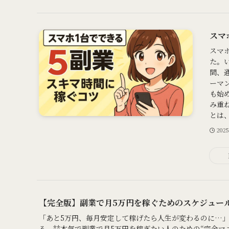
スマ
スマ
た。
間、
ーマ
も始
み重
とは
202
【完全版】副業で月5万円を稼ぐためのスケジュー
「あと5万円、毎月安定して稼げたら人生が変わるのに…」
る、**本気で副業で月5万円を稼ぎたい人のための“完全マニ