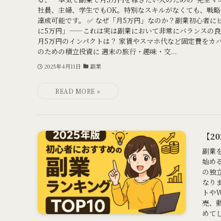
社員、主婦、学生でもOK。特別なスキルがなくても、戦
達成可能です。 ✅ なぜ「月5万円」なのか？副業初心者に
に5万円」——これは実は副業において非常にバランスの良い
月5万円のインパクトは？ 家賃やスマホ代など固定費をカバ
のための積立投資に 週末の旅行・趣味・交...
2025年4月11日
副業
【2
副業
始め
の独
なり
トや
売、
めて